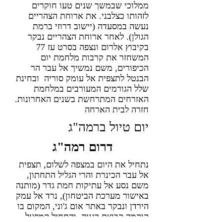
ממלוכי שבמשך שנים טעו חוקרים
לזהותו כצלבני. את ארוחת הצהריים
נעשה במסעדה (יישוב דרוזי ברמת
הגולן). לאחר ארוחת הצהריים נבקר
בקיבוץ אלרום ונצפה בסרט עז 77
המשחזר את קרבות מלחמת יום
הכיפורים, משם נמשיך אל עבר הר
הבנטל לתצפית אל עומק סוריה ובחינת
שלל הגורמים המעורבים במלחמת
האזרחים המתרחשת בשנים האחרונות.
חזרה לבית הארחה
יום טיול ברמה"ג
דרום רמה"ג
נתחיל את היום במצפה לשלום, תצפית
אל עבר הכינרת והרי הגליל התחתון,
משם נסע אל עתיקות חמת גדר (מותנה
באישור מערכת הביטחון), נרד אל עמק
הירדן ונבקר באתר אום ג'וני, המקום בו
הוקמה קבוצת דגניה, והתחיל המפעל